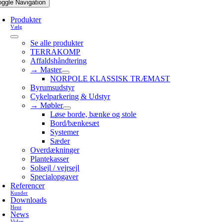
oggle Navigation
Produkter
Vælg
Se alle produkter
TERRAKOMP
Affaldshåndtering
→ Master
NORPOLE KLASSISK TRÆMAST
Byrumsudstyr
Cykelparkering & Udstyr
→ Møbler
Løse borde, bænke og stole
Bord/bænkesæt
Systemer
Sæder
Overdækninger
Plantekasser
Solsejl / vejrsejl
Specialopgaver
Referencer
Kunder
Downloads
Hent
News
Viden