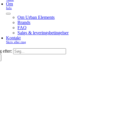
Om
Info
Om Urban Elements
Brands
FAQ
Salgs & leveringsbetingelser
Kontakt
Skriv eller ring
 efter: