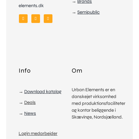
→
Brands
elements.dk
Om
→
Semipublic
Info
Kontakt
Skriv eller ring
Info
Om
Urban Elements er en
→
Download katalog
danskejet virksomhed
→
Deals
med produktionsfaciliteter
og kontor beliggende i
→
News
Skævinge, Nordsjælland.
Login medarbejder