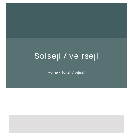
Skip
to
content
Solsejl / vejrsejl
Home
Solsejl / vejrsejl
Produkter
Vælg
Referencer
Kunder
Downloads