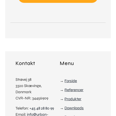
Produkter
Kontakt
Menu
Vælg
Referencer
Strøvej 38
→
Forside
Kunder
3320 Skævinge,
→
Referencer
Downloads
Danmark
Hent
CVR-NR: 34456909
→
Produkter
News
→
Downloads
Telefon:
+45 48 28 80 99
Viden
Email:
info@urban-