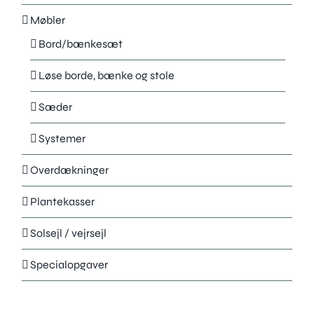
Møbler
Bord/bænkesæt
Løse borde, bænke og stole
Sæder
Systemer
Overdækninger
Plantekasser
Solsejl / vejrsejl
Specialopgaver