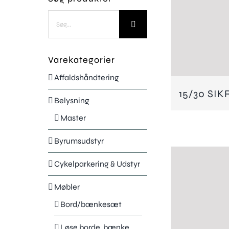
Søg
efter:
Varekategorier
Affaldshåndtering
15/30 SI
Belysning
Master
Byrumsudstyr
Cykelparkering & Udstyr
Møbler
Bord/bænkesæt
Løse borde, bænke