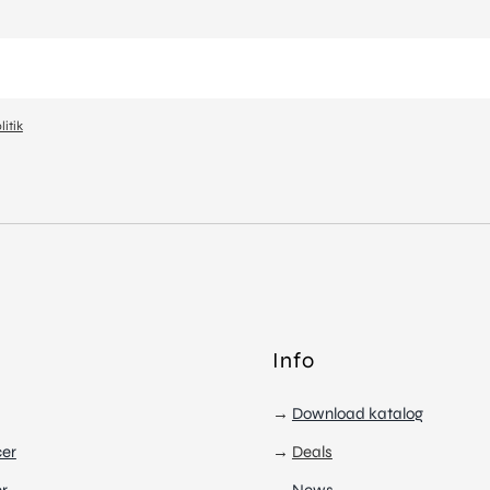
litik
Info
→
Download katalog
cer
→
Deals
r
→
News