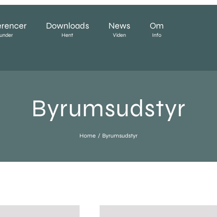
erencer
Downloads
News
Om
under
Hent
Viden
Info
Byrumsudstyr
Home
Byrumsudstyr