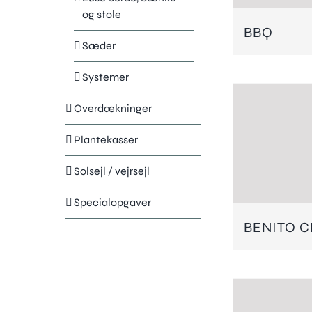
og stole
BBQ
Sæder
Systemer
Overdækninger
Plantekasser
Solsejl / vejrsejl
Specialopgaver
BENITO C