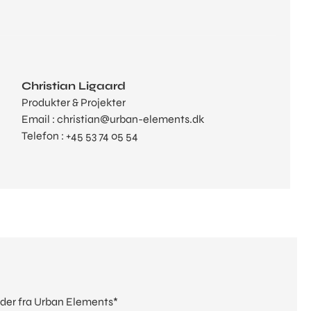
Christian Ligaard
Produkter & Projekter
Email : christian@urban-elements.dk
Telefon : +45 53 74 05 54
heder fra Urban Elements*