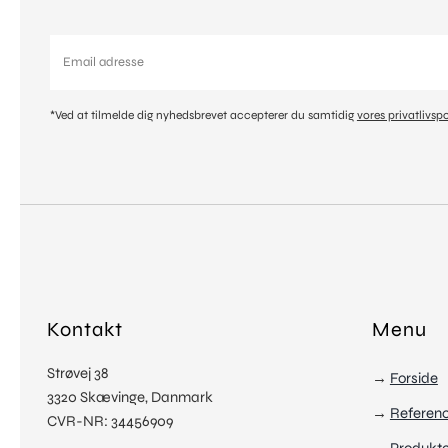
*Ved at tilmelde dig nyhedsbrevet accepterer du samtidig
vores privatlivspo
Kontakt
Menu
Strøvej 38
→
Forside
3320 Skævinge, Danmark
→
Referen
CVR-NR: 34456909
→
Produkte