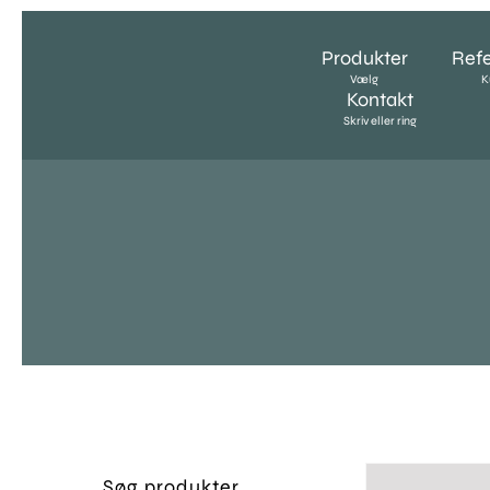
Skip
to
Produkter
Ref
content
Vælg
K
Kontakt
Skriv eller ring
Søg produkter