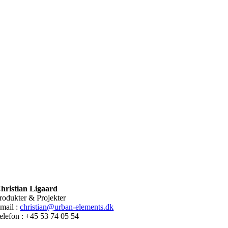
hristian Ligaard
rodukter & Projekter
mail :
christian@urban-elements.dk
elefon : +45 53 74 05 54