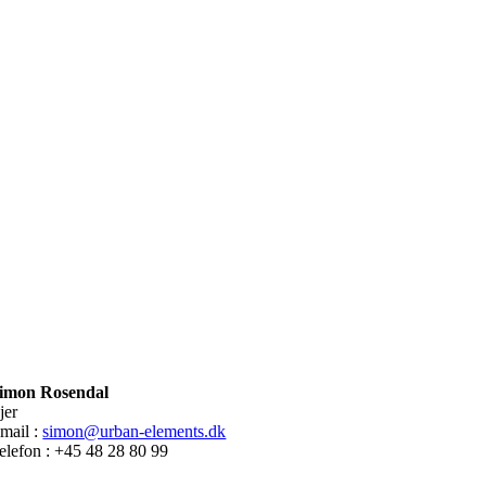
imon Rosendal
jer
mail :
simon@urban-elements.dk
elefon : +45 48 28 80 99