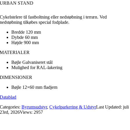
URBAN STAND
Cykelstelere til fastboltning eller nedstøbning i terræn. Ved
nedstøbning tilkøbes special fodplade.
Bredde 120 mm
Dybde 60 mm
Højde 900 mm
MATERIALER
Bøjle Galvaniseret stål
Mulighed for RAL-lakering
DIMENSIONER
Bøjle 12×60 mm fladjern
Datablad
Categories:
Byrumsudstyr
,
Cykelparkering & Udstyr
Last Updated: juli
23rd, 2026
Views: 2957