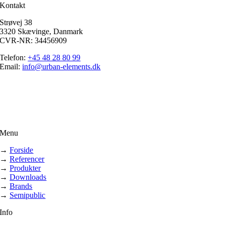
Kontakt
Strøvej 38
3320 Skævinge, Danmark
CVR-NR: 34456909
Telefon:
+45 48 28 80 99
Email:
info@urban-elements.dk
Menu
→
Forside
→
Referencer
→
Produkter
→
Downloads
→
Brands
→
Semipublic
Info