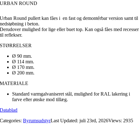
URBAN ROUND
Urban Round pullert kan fåes i en fast og demontérbar version samt til
nedstøbning i beton.
Derudover mulighed for lige eller buet top. Kan også fåes med recesser
til reflekser.
STØRRELSER
Ø 90 mm.
Ø 114 mm.
Ø 170 mm.
Ø 200 mm.
MATERIALE
Standard varmgalvaniseret stål, mulighed for RAL lakering i
farve efter ønske mod tillæg.
Datablad
Categories:
Byrumsudstyr
Last Updated: juli 23rd, 2026
Views: 2935