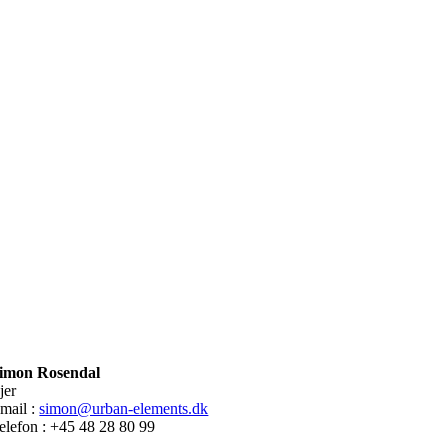
imon Rosendal
jer
mail :
simon@urban-elements.dk
elefon : +45 48 28 80 99