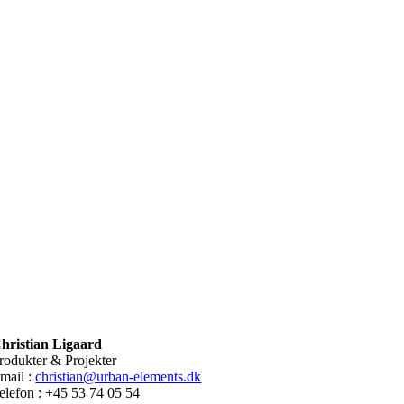
hristian Ligaard
rodukter & Projekter
mail :
christian@urban-elements.dk
elefon : +45 53 74 05 54