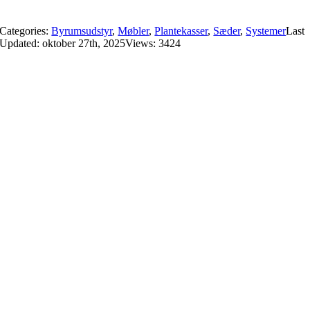
Categories:
Byrumsudstyr
,
Møbler
,
Plantekasser
,
Sæder
,
Systemer
Last
Updated: oktober 27th, 2025
Views: 3424