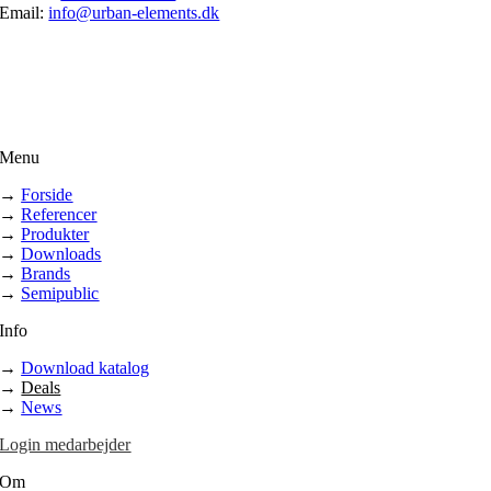
Email:
info@urban-elements.dk
Menu
→
Forside
→
Referencer
→
Produkter
→
Downloads
→
Brands
→
Semipublic
Info
→
Download katalog
→
Deals
→
News
Login medarbejder
Om