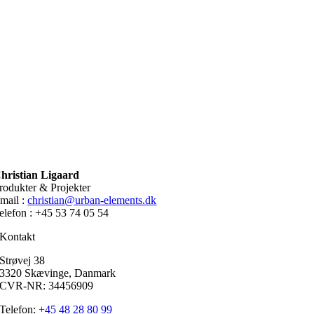
hristian Ligaard
rodukter & Projekter
mail :
christian@urban-elements.dk
elefon : +45 53 74 05 54
Kontakt
Strøvej 38
3320 Skævinge, Danmark
CVR-NR: 34456909
Telefon:
+45 48 28 80 99