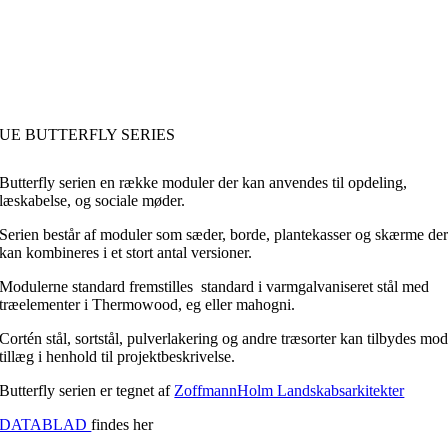
UE BUTTERFLY SERIES
Butterfly serien en række moduler der kan anvendes til opdeling,
læskabelse, og sociale møder.
Serien består af moduler som sæder, borde, plantekasser og skærme de
kan kombineres i et stort antal versioner.
Modulerne standard fremstilles standard i varmgalvaniseret stål med
træelementer i Thermowood, eg eller mahogni.
Cortén stål, sortstål, pulverlakering og andre træsorter kan tilbydes mo
tillæg i henhold til projektbeskrivelse.
Butterfly serien er tegnet af
ZoffmannHolm Landskabsarkitekter
DATABLAD
findes her