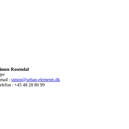
imon Rosendal
jer
mail :
simon@urban-elements.dk
elefon : +45 48 28 80 99