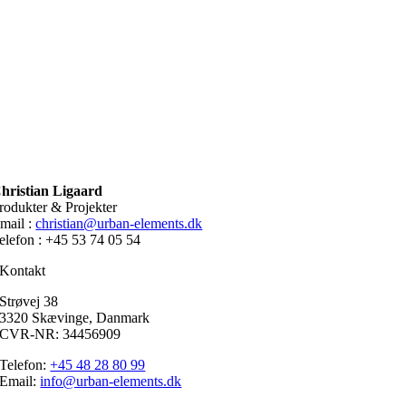
hristian Ligaard
rodukter & Projekter
mail :
christian@urban-elements.dk
elefon : +45 53 74 05 54
Kontakt
Strøvej 38
3320 Skævinge, Danmark
CVR-NR: 34456909
Telefon:
+45 48 28 80 99
Email:
info@urban-elements.dk