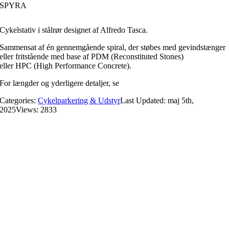
SPYRA
Cykelstativ i stålrør designet af Alfredo Tasca.
Sammensat af én gennemgående spiral, der støbes med gevindstænger
eller fritstående med base af PDM (Reconstituted Stones)
eller HPC (High Performance Concrete).
For længder og yderligere detaljer, se
datablad
.
Categories:
Cykelparkering & Udstyr
Last Updated: maj 5th,
2025
Views: 2833