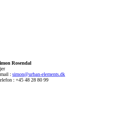
imon Rosendal
jer
mail :
simon@urban-elements.dk
elefon : +45 48 28 80 99