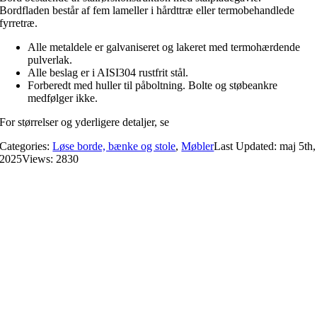
Bordfladen består af fem lameller i hårdttræ eller termobehandlede
fyrretræ.
Alle metaldele er galvaniseret og lakeret med termohærdende
pulverlak.
Alle beslag er i AISI304 rustfrit stål.
Forberedt med huller til påboltning. Bolte og støbeankre
medfølger ikke.
For størrelser og yderligere detaljer, se
datablad.
Categories:
Løse borde, bænke og stole
,
Møbler
Last Updated: maj 5th,
2025
Views: 2830