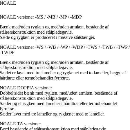
NOALE
NOALE versioner -MS / -MB / -MP / -MDP
Bænk med/uden ryglæn og med/uden armlæn, bestående af
stålrørskonstruktion med stålpladegavle.
Sæde og ryglæn er produceret i massive stålstænger.
NOALE versioner -WS / -WB / -WP / -WDP / -TWS / -TWB / -TWP /
-TWDP
Bænk med/uden ryglæn og med/uden armlæn, bestående af
stålrørskonstruktion med stålpladegavle.
Sædet er lavet med tre lameller og ryglænet med to lameller, begge af
hårdttræ eller termobehandlet fyrretræ.
NOALE DOPPIA versioner
Dobbeltsidet bænk med ryglæn, med/uden armlæn, bestående af
stålrørskonstruktion med stålpladegavle.
Sæder og et ryglæn med lameller i hårdttræ eller termobehandlet
fyrretræ.
Sæder lavet med tre lameller og ryglænet med to lameller.
NOALE TA versioner
Bord bestående af stålrørskonstruktion med stålpladegavle.