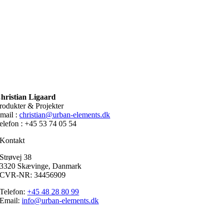
hristian Ligaard
rodukter & Projekter
mail :
christian@urban-elements.dk
elefon : +45 53 74 05 54
Kontakt
Strøvej 38
3320 Skævinge, Danmark
CVR-NR: 34456909
Telefon:
+45 48 28 80 99
Email:
info@urban-elements.dk