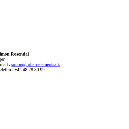
imon Rosendal
jer
mail :
simon@urban-elements.dk
elefon : +45 48 28 80 99