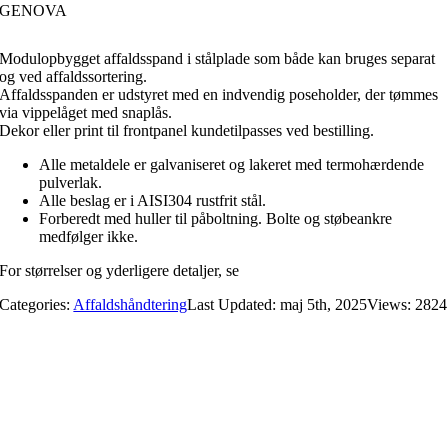
GENOVA
Modulopbygget affaldsspand i stålplade som både kan bruges separat
og ved affaldssortering.
Affaldsspanden er udstyret med en indvendig poseholder, der tømmes
via vippelåget med snaplås.
Dekor eller print til frontpanel kundetilpasses ved bestilling.
Alle metaldele er galvaniseret og lakeret med termohærdende
pulverlak.
Alle beslag er i AISI304 rustfrit stål.
Forberedt med huller til påboltning. Bolte og støbeankre
medfølger ikke.
For størrelser og yderligere detaljer, se
datablad.
Categories:
Affaldshåndtering
Last Updated: maj 5th, 2025
Views: 2824