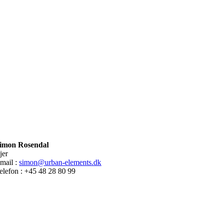
imon Rosendal
jer
mail :
simon@urban-elements.dk
elefon : +45 48 28 80 99