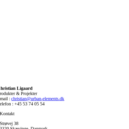
hristian Ligaard
rodukter & Projekter
mail :
christian@urban-elements.dk
elefon : +45 53 74 05 54
Kontakt
Strøvej 38
3320 Skævinge, Danmark