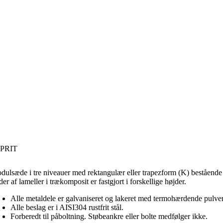
PRIT
dulsæde i tre niveauer med rektangulær eller trapezform (K) bestående af
er af lameller i trækomposit er fastgjort i forskellige højder.
Alle metaldele er galvaniseret og lakeret med termohærdende pulver
Alle beslag er i AISI304 rustfrit stål.
Forberedt til påboltning. Støbeankre eller bolte medfølger ikke.