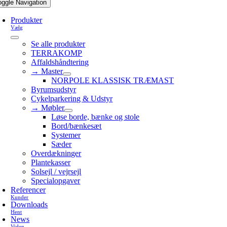
oggle Navigation
Produkter
Vælg
Se alle produkter
TERRAKOMP
Affaldshåndtering
→ Master
NORPOLE KLASSISK TRÆMAST
Byrumsudstyr
Cykelparkering & Udstyr
→ Møbler
Løse borde, bænke og stole
Bord/bænkesæt
Systemer
Sæder
Overdækninger
Plantekasser
Solsejl / vejrsejl
Specialopgaver
Referencer
Kunder
Downloads
Hent
News
Viden