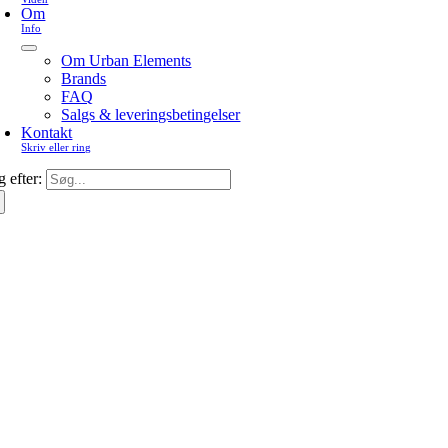
Om
Info
Om Urban Elements
Brands
FAQ
Salgs & leveringsbetingelser
Kontakt
Skriv eller ring
 efter: