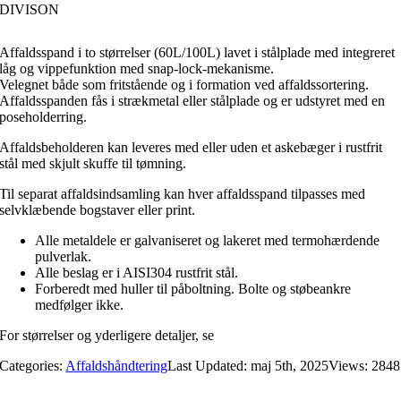
DIVISON
Affaldsspand i to størrelser (60L/100L) lavet i stålplade med integreret
låg og vippefunktion med snap-lock-mekanisme.
Velegnet både som fritstående og i formation ved affaldssortering.
Affaldsspanden fås i strækmetal eller stålplade og er udstyret med en
poseholderring.
Affaldsbeholderen kan leveres med eller uden et askebæger i rustfrit
stål med skjult skuffe til tømning.
Til separat affaldsindsamling kan hver affaldsspand tilpasses med
selvklæbende bogstaver eller print.
Alle metaldele er galvaniseret og lakeret med termohærdende
pulverlak.
Alle beslag er i AISI304 rustfrit stål.
Forberedt med huller til påboltning. Bolte og støbeankre
medfølger ikke.
For størrelser og yderligere detaljer, se
datablad.
Categories:
Affaldshåndtering
Last Updated: maj 5th, 2025
Views: 2848