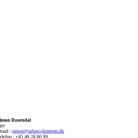
imon Rosendal
jer
mail :
simon@urban-elements.dk
elefon : +45 48 28 80 99