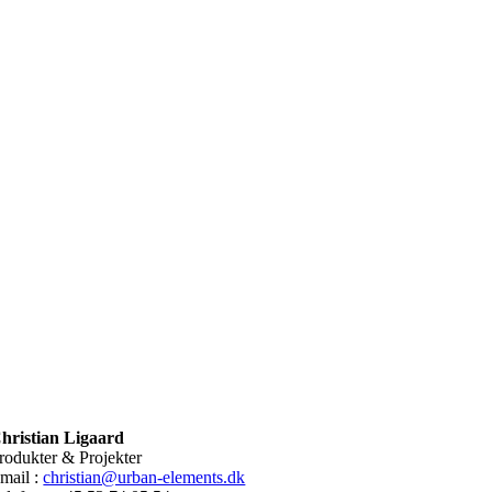
hristian Ligaard
rodukter & Projekter
mail :
christian@urban-elements.dk