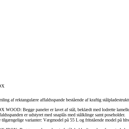
OX
mling af rektangulære affaldsspande bestående af kraftig stålpladestruk
X WOOD: Begge paneler er lavet af stål, beklædt med lodrette lameller
faldsspanden er udstyret med snaplås med stålklinge samt poseholder.
e tilgængelige varianter: Vægmodel på 55 L og fritstående model på hh