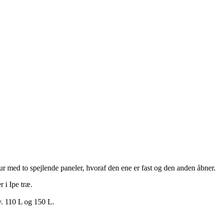
tur med to spejlende paneler, hvoraf den ene er fast og den anden åbne
 i Ipe træ.
v. 110 L og 150 L.