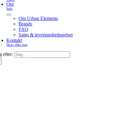
Om
Info
Om Urban Elements
Brands
FAQ
Salgs & leveringsbetingelser
Kontakt
Skriv eller ring
 efter: