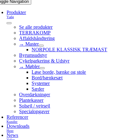
oggle Navigation
Produkter
Vælg
Se alle produkter
TERRAKOMP
Affaldshåndtering
→ Master
NORPOLE KLASSISK TRÆMAST
Byrumsudstyr
Cykelparkering & Udstyr
→ Møbler
Løse borde, bænke og stole
Bord/bænkesæt
Systemer
Sæder
Overdækninger
Plantekasser
Solsejl / vejrsejl
Specialopgaver
Referencer
Kunder
Downloads
Hent
News
Viden