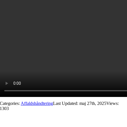
Categories:
Affaldshåndtering
Last Updated: maj 27th, 2025
Views:
1303