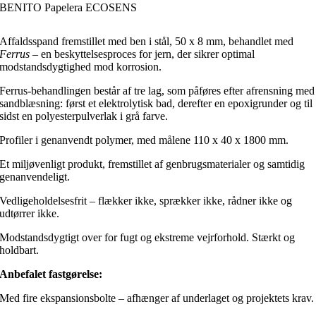
BENITO Papelera ECOSENS
Affaldsspand fremstillet med ben i stål, 50 x 8 mm, behandlet med
Ferrus
– en beskyttelsesproces for jern, der sikrer optimal
modstandsdygtighed mod korrosion.
Ferrus-behandlingen består af tre lag, som påføres efter afrensning med
sandblæsning: først et elektrolytisk bad, derefter en epoxigrunder og til
sidst en polyesterpulverlak i grå farve.
Profiler i genanvendt polymer, med målene 110 x 40 x 1800 mm.
Et miljøvenligt produkt, fremstillet af genbrugsmaterialer og samtidig
genanvendeligt.
Vedligeholdelsesfrit – flækker ikke, sprækker ikke, rådner ikke og
udtørrer ikke.
Modstandsdygtigt over for fugt og ekstreme vejrforhold. Stærkt og
holdbart.
Anbefalet fastgørelse:
Med fire ekspansionsbolte – afhænger af underlaget og projektets krav.