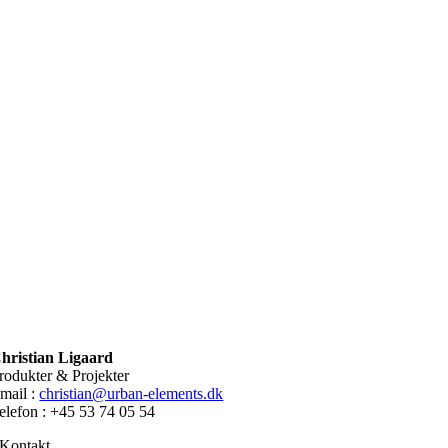
hristian Ligaard
rodukter & Projekter
mail :
christian@urban-elements.dk
elefon : +45 53 74 05 54
Kontakt