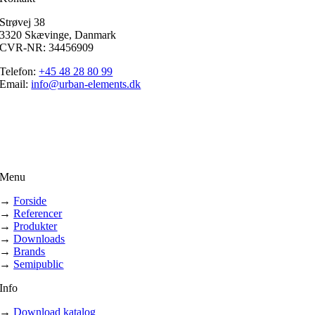
Strøvej 38
3320 Skævinge, Danmark
CVR-NR: 34456909
Telefon:
+45 48 28 80 99
Email:
info@urban-elements.dk
Menu
→
Forside
→
Referencer
→
Produkter
→
Downloads
→
Brands
→
Semipublic
Info
→
Download katalog