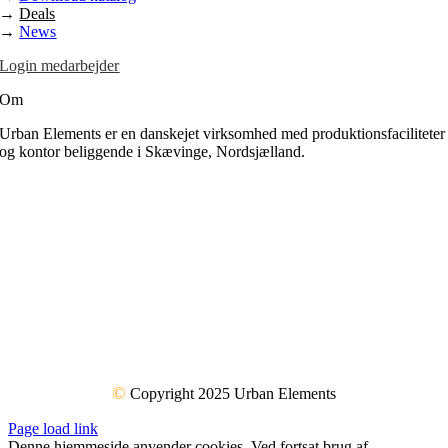
→
Deals
→
News
Login medarbejder
Om
Urban Elements er en danskejet virksomhed med produktionsfaciliteter
og kontor beliggende i Skævinge, Nordsjælland.
©
Copyright 2025 Urban Elements
Page load link
Denne hjemmeside anvender cookies. Ved fortsat brug af