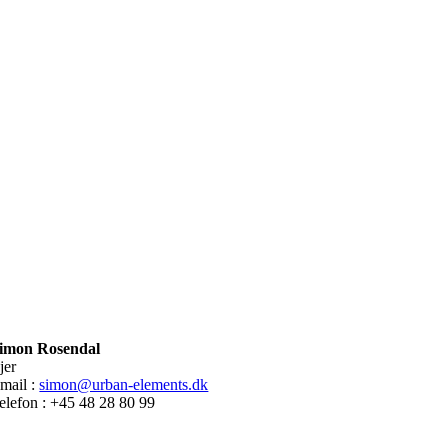
imon Rosendal
jer
mail :
simon@urban-elements.dk
elefon : +45 48 28 80 99