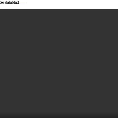
Se datablad
her