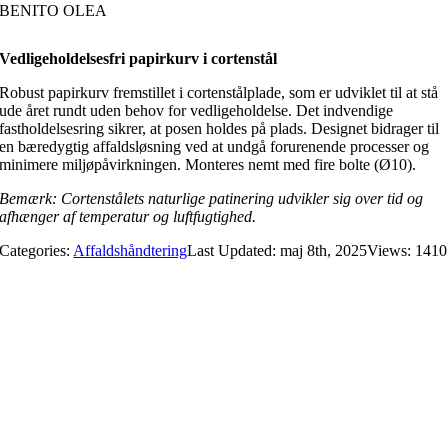
BENITO OLEA
Vedligeholdelsesfri papirkurv i cortenstål
Robust papirkurv fremstillet i cortenstålplade, som er udviklet til at stå
ude året rundt uden behov for vedligeholdelse. Det indvendige
fastholdelsesring sikrer, at posen holdes på plads. Designet bidrager til
en bæredygtig affaldsløsning ved at undgå forurenende processer og
minimere miljøpåvirkningen. Monteres nemt med fire bolte (Ø10).
Bemærk: Cortenstålets naturlige patinering udvikler sig over tid og
afhænger af temperatur og luftfugtighed.
Categories:
Affaldshåndtering
Last Updated: maj 8th, 2025
Views: 1410