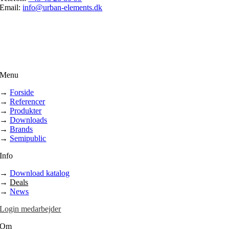
Email:
info@urban-elements.dk
Menu
→
Forside
→
Referencer
→
Produkter
→
Downloads
→
Brands
→
Semipublic
Info
→
Download katalog
→
Deals
→
News
Login medarbejder
Om