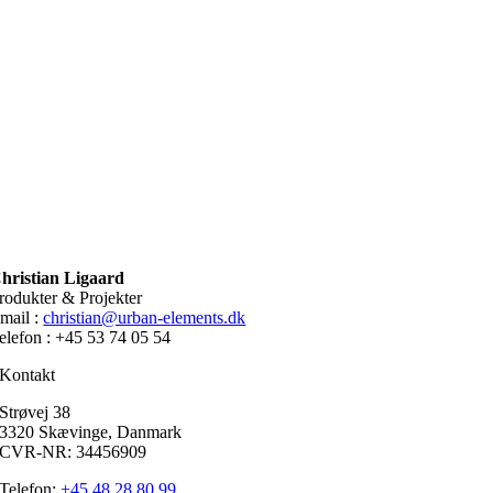
hristian Ligaard
rodukter & Projekter
mail :
christian@urban-elements.dk
elefon : +45 53 74 05 54
Kontakt
Strøvej 38
3320 Skævinge, Danmark
CVR-NR: 34456909
Telefon:
+45 48 28 80 99