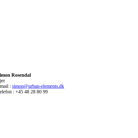
imon Rosendal
jer
mail :
simon@urban-elements.dk
elefon : +45 48 28 80 99