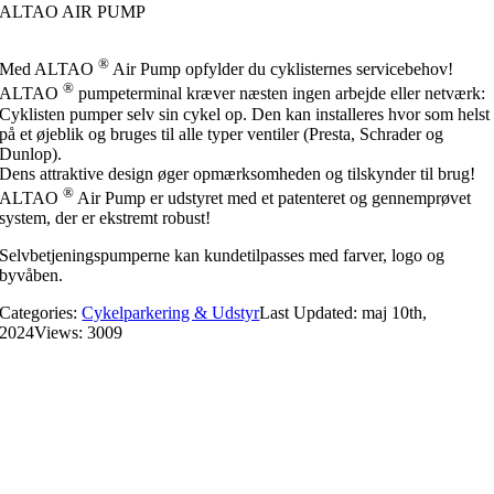
ALTAO AIR PUMP
®
Med ALTAO
Air Pump opfylder du cyklisternes servicebehov!
®
ALTAO
pumpeterminal kræver næsten ingen arbejde eller netværk:
Cyklisten pumper selv sin cykel op. Den kan installeres hvor som helst
på et øjeblik og bruges til alle typer ventiler (Presta, Schrader og
Dunlop).
Dens attraktive design øger opmærksomheden og tilskynder til brug!
®
ALTAO
Air Pump er udstyret med et patenteret og gennemprøvet
system, der er ekstremt robust!
Selvbetjeningspumperne kan kundetilpasses med farver, logo og
byvåben.
Categories:
Cykelparkering & Udstyr
Last Updated: maj 10th,
2024
Views: 3009