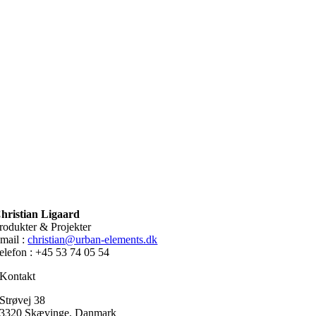
hristian Ligaard
rodukter & Projekter
mail :
christian@urban-elements.dk
elefon : +45 53 74 05 54
Kontakt
Strøvej 38
3320 Skævinge, Danmark