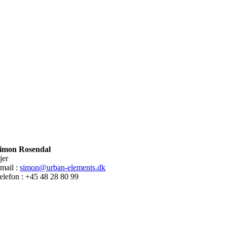
imon Rosendal
jer
mail :
simon@urban-elements.dk
elefon : +45 48 28 80 99