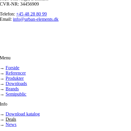
CVR-NR: 34456909
Telefon:
+45 48 28 80 99
Email:
info@urban-elements.dk
Menu
→
Forside
→
Referencer
→
Produkter
→
Downloads
→
Brands
→
Semipublic
Info
→
Download katalog
→
Deals
→
News