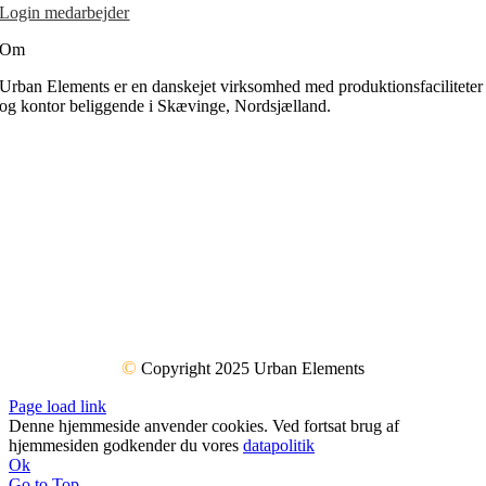
Login medarbejder
Om
Urban Elements er en danskejet virksomhed med produktionsfaciliteter
og kontor beliggende i Skævinge, Nordsjælland.
©
Copyright 2025 Urban Elements
Page load link
Denne hjemmeside anvender cookies. Ved fortsat brug af
hjemmesiden godkender du vores
datapolitik
Ok
Go to Top