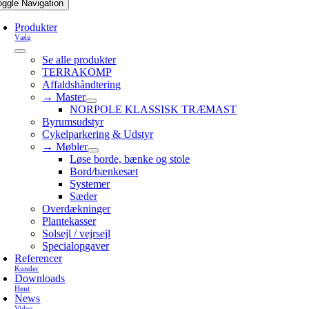
oggle Navigation
Produkter
Vælg
Se alle produkter
TERRAKOMP
Affaldshåndtering
→ Master
NORPOLE KLASSISK TRÆMAST
Byrumsudstyr
Cykelparkering & Udstyr
→ Møbler
Løse borde, bænke og stole
Bord/bænkesæt
Systemer
Sæder
Overdækninger
Plantekasser
Solsejl / vejrsejl
Specialopgaver
Referencer
Kunder
Downloads
Hent
News
Viden