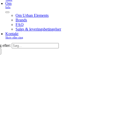
Om
Info
Om Urban Elements
Brands
FAQ
Salgs & leveringsbetingelser
Kontakt
Skriv eller ring
 efter: