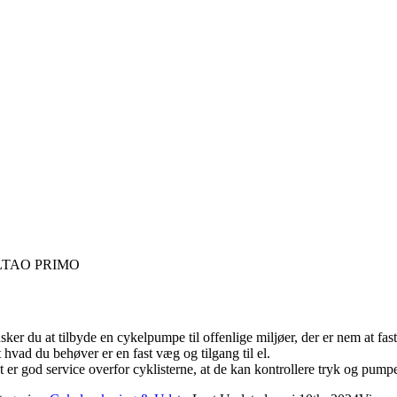
LTAO PRIMO
n sjove og effektive vægpumpe.
sker du at tilbyde en cykelpumpe til offenlige miljøer, der er nem at fa
 hvad du behøver er en fast væg og tilgang til el.
t er god service overfor cyklisterne, at de kan kontrollere tryk og pump