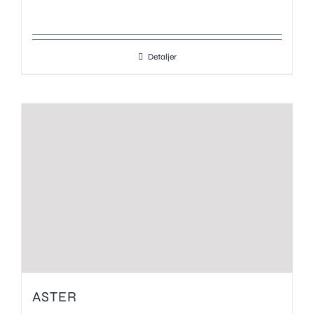
Referencer
Kunder
Downloads
Detaljer
Hent
News
Viden
Om
Info
Kontakt
Skriv eller ring
© Copyright 2023 Urban Elements.
ASTER