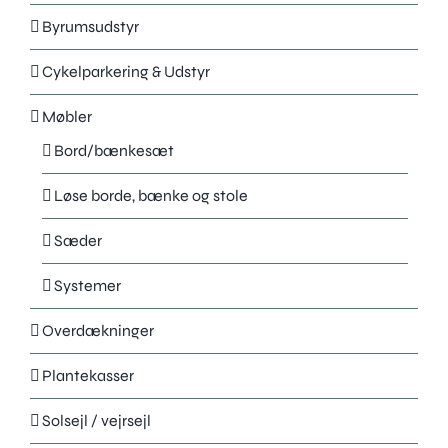
Byrumsudstyr
Cykelparkering & Udstyr
Møbler
Bord/bænkesæt
Løse borde, bænke og stole
Sæder
Produkter
Systemer
Vælg
Overdækninger
Referencer
Kunder
Plantekasser
Downloads
Solsejl / vejrsejl
Hent