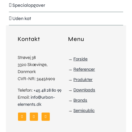
News
Specialopgaver
Viden
Uden kat
Om
Info
Kontakt
Menu
Kontakt
Skriv eller ring
Strøvej 38
→
Forside
3320 Skævinge,
→
Referencer
Danmark
CVR-NR: 34456909
→
Produkter
→
Downloads
Telefon:
+45 48 28 80 99
Email:
info@urban-
→
Brands
elements.dk
→
Semipublic