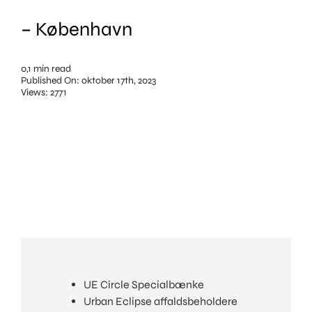
Info
– København
Kontakt
Skriv eller ring
0,1 min read
Published On: oktober 17th, 2023
Views: 2771
© Copyright 2023 Urban Elements.
UE Circle Specialbænke
Urban Eclipse affaldsbeholdere