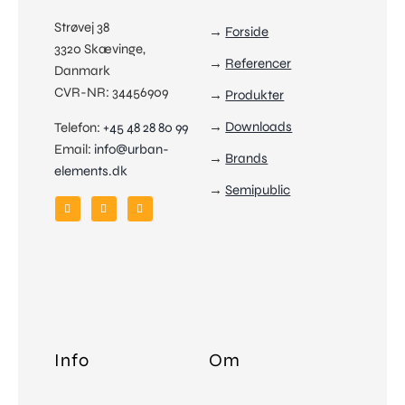
Strøvej 38
→
Forside
3320 Skævinge,
→
Referencer
Danmark
CVR-NR: 34456909
→
Produkter
→
Downloads
Telefon:
+45 48 28 80 99
Email:
info@urban-
→
Brands
elements.dk
→
Semipublic
Produkter
Vælg
Info
Om
Referencer