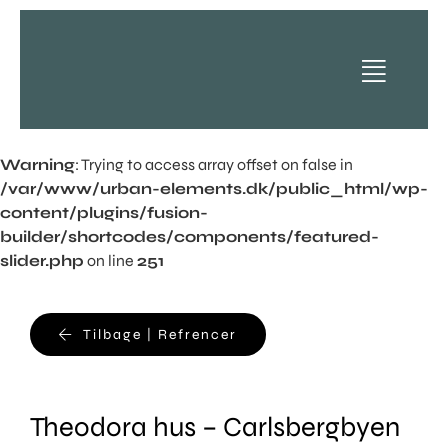
Skip
to
content
Warning
: Trying to access array offset on false in
Produkter
/var/www/urban-elements.dk/public_html/wp-
Vælg
content/plugins/fusion-
builder/shortcodes/components/featured-
Referencer
slider.php
on line
251
Kunder
Downloads
Tilbage | Refrencer
Hent
News
Viden
Theodora hus – Carlsbergbyen
Om