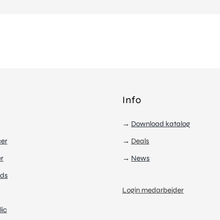
Info
→
Download katalog
cer
→
Deals
r
→
News
ds
Login medarbejder
ic