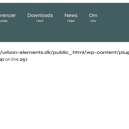
erencer
Downloads
News
Om
under
Hent
Viden
Info
urban-elements.dk/public_html/wp-content/plugi
hp
on line
251