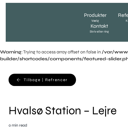
Skip
to
Produkter
Ref
content
Vælg
K
Kontakt
Skriv eller ring
Warning
: Trying to access array offset on false in
/var/www/
builder/shortcodes/components/featured-slider.p
Tilbage | Refrencer
Hvalsø Station – Lejre
0 min read