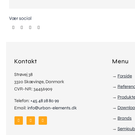
Vær social
Kontakt
Menu
Strøvej 38
→
Forside
3320 Skævinge, Danmark
→
Referen
CVR-NR: 34456909
→
Produkte
Telefon:
+45 48 28 80 99
→
Downloa
Email:
info@urban-elements.dk
→
Brands
→
Semipubl