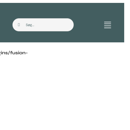
Søg
efter:
ns/fusion-