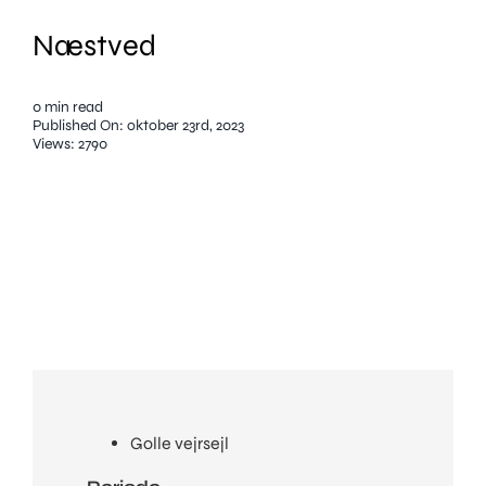
Info
Næstved
Kontakt
Skriv eller ring
0 min read
Published On: oktober 23rd, 2023
Views: 2790
© Copyright 2023 Urban Elements.
Golle vejrsejl