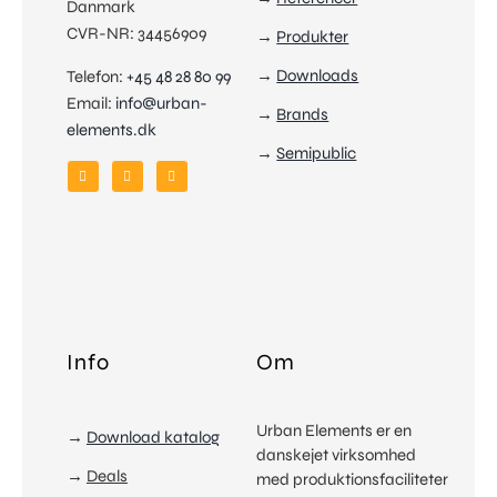
Danmark
CVR-NR: 34456909
→
Produkter
→
Downloads
Telefon:
+45 48 28 80 99
Email:
info@urban-
→
Brands
elements.dk
→
Semipublic
Produkter
Info
Om
Vælg
Referencer
Urban Elements er en
→
Download katalog
Kunder
danskejet virksomhed
→
Deals
Downloads
med produktionsfaciliteter