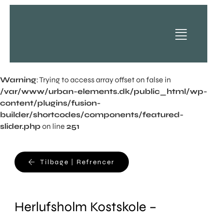
Skip
to
content
Warning
: Trying to access array offset on false in
Produkter
/var/www/urban-elements.dk/public_html/wp-
Vælg
content/plugins/fusion-
builder/shortcodes/components/featured-
Referencer
slider.php
on line
251
Kunder
Downloads
Hent
Tilbage | Refrencer
News
Viden
Herlufsholm Kostskole –
Om