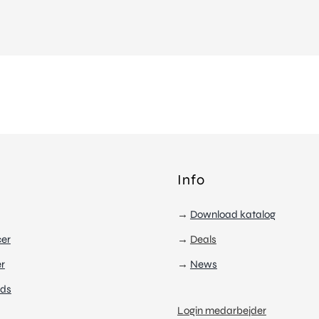
Info
→
Download katalog
cer
→
Deals
r
→
News
ds
Login medarbejder