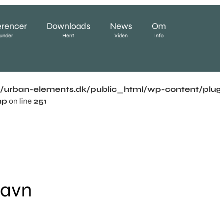
erencer
Downloads
News
Om
under
Hent
Viden
Info
urban-elements.dk/public_html/wp-content/plugi
hp
on line
251
havn