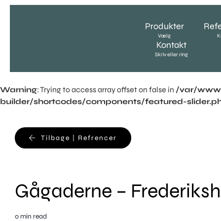
Skip
to
Produkter
Ref
content
Vælg
K
Kontakt
Skriv eller ring
Warning
: Trying to access array offset on false in
/var/www/
builder/shortcodes/components/featured-slider.p
Tilbage | Refrencer
Gågaderne – Frederiks
0 min read