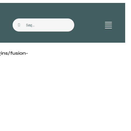
Søg
efter:
ns/fusion-