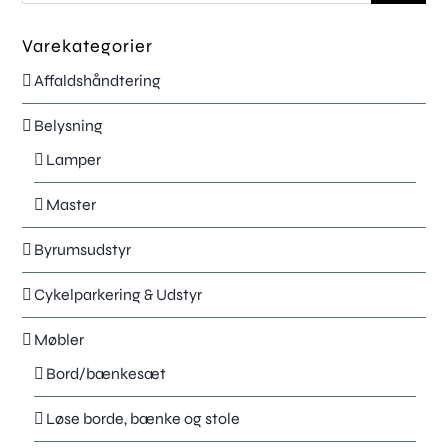
Om
Varekategorier
Info
Affaldshåndtering
Kontakt
Belysning
Skriv eller ring
Lamper
Master
© Copyright 2023 Urban Elements.
Byrumsudstyr
Cykelparkering & Udstyr
Møbler
Bord/bænkesæt
Løse borde, bænke og stole