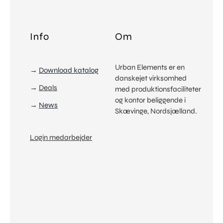
Kunder
Downloads
Info
Om
Hent
News
Urban Elements er en
→
Download katalog
Viden
danskejet virksomhed
→
Deals
med produktionsfaciliteter
Om
og kontor beliggende i
→
News
Info
Skævinge, Nordsjælland.
Kontakt
Login medarbejder
Skriv eller ring