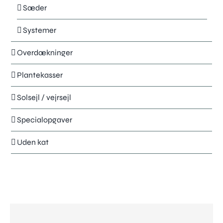
Sæder
Systemer
Overdækninger
Plantekasser
Solsejl / vejrsejl
Specialopgaver
Uden kat