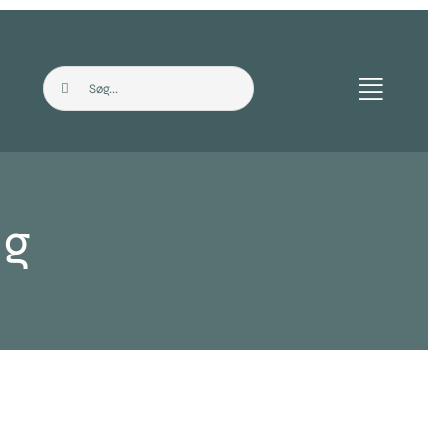
Søg
efter:
ng