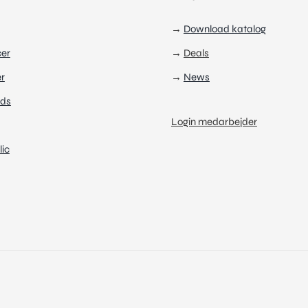
→
Download katalog
cer
→
Deals
r
→
News
ds
Login medarbejder
ic