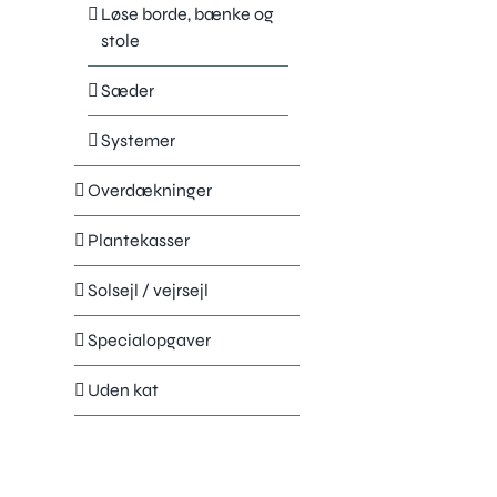
Løse borde, bænke og
stole
Sæder
Systemer
Overdækninger
Plantekasser
Solsejl / vejrsejl
Specialopgaver
Uden kat