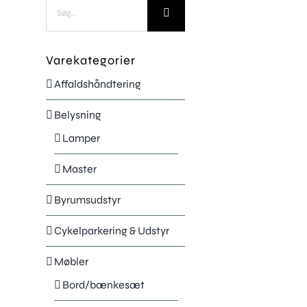
Søg
efter:
Varekategorier
Affaldshåndtering
Belysning
Lamper
Master
Byrumsudstyr
Cykelparkering & Udstyr
Møbler
Bord/bænkesæt