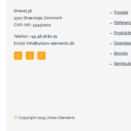
Strøvej 38
→
Forside
3320 Skævinge, Danmark
→
Referen
CVR-NR: 34456909
→
Produkte
Telefon:
+45 48 28 80 99
→
Downloa
Email:
info@urban-elements.dk
→
Brands
→
Semipubl
©
Copyright 2025 Urban Elements