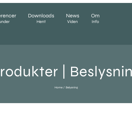
erencer
Downloads
News
Om
under
Hent
Viden
Info
rodukter | Beslysni
Home
Belysning