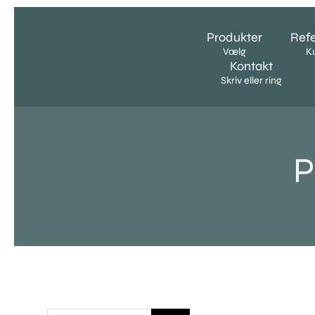
Skip
to
Produkter
Ref
content
Vælg
K
Kontakt
Skriv eller ring
P